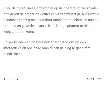
Door de mindfulness activiteiten op de posters en werkbladen
ontwikkelt de peuter of kleuter een zelfbewustzijn. Alles wat je
aandacht geeft groeit, dus door aandacht te schenken aan de
emoties en gevoelens van je kind, leert je peuters of kleuters
zichzelf beter kennen.
De werkbladen en posters helpen kinderen om op een
interactieve en boeiende manier aan de slag te gaan met
mindfulness.
Bericht
Previous
Next
PREV
NEXT
Post
Post
navigatie